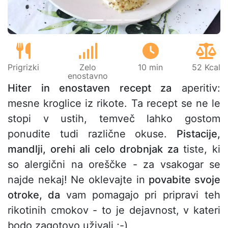
Prigrizki
Zelo
10 min
52 Kcal
enostavno
Hiter in enostaven recept za
aperitiv:
mesne kroglice iz rikote. Ta recept se ne le
stopi v ustih, temveč lahko gostom
ponudite tudi različne okuse.
Pistacije,
mandlji, orehi ali celo drobnjak za
tiste, ki
so alergični na oreščke - za vsakogar se
najde nekaj! Ne oklevajte in
povabite svoje
otroke, da
vam pomagajo pri pripravi teh
rikotinih cmokov - to je dejavnost, v kateri
bodo zagotovo uživali ;-)