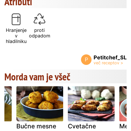
Atributi
Hranjenje
proti
v
odpadom
hladilniku
Petitchef_SL
P
Morda vam je všeč
Bučne mesne
Cvetačne
Mes