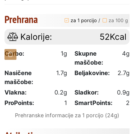
Prehrana
za 1 porcijo
/
za 100 g
Kalorije:
52Kcal
Carbo:
1g
Skupne
4g
maščobe:
Nasičene
1.7g
Beljakovine:
2.7g
maščobe:
Vlakna:
0.2g
Sladkor:
0.9g
ProPoints:
1
SmartPoints:
2
Prehranske informacije za 1 porcijo (24g)