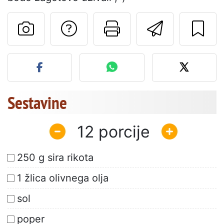
Postavite vprašanj
Natisni to str
Pošlji t
Objavite svojo fotografijo
Sestavine
12
250 g sira rikota
1 žlica olivnega olja
sol
poper