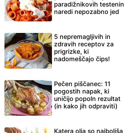
paradižnikovih testenin
naredi nepozabno jed
5 nepremagljivih in
zdravih receptov za
prigrizke, ki
nadomeščajo čips!
Pečen piščanec: 11
pogostih napak, ki
uničijo popoln rezultat
(in kako jih odpraviti)
Katera olja so najboljša