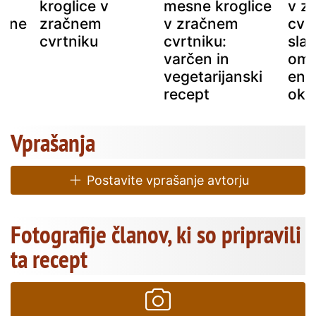
kroglice v
mesne kroglice
v z
esne
zračnem
v zračnem
cvrt
cvrtniku
cvrtniku:
slad
varčen in
oma
vegetarijanski
eno
recept
oku
Vprašanja
Postavite vprašanje avtorju
Fotografije članov, ki so pripravili
ta recept