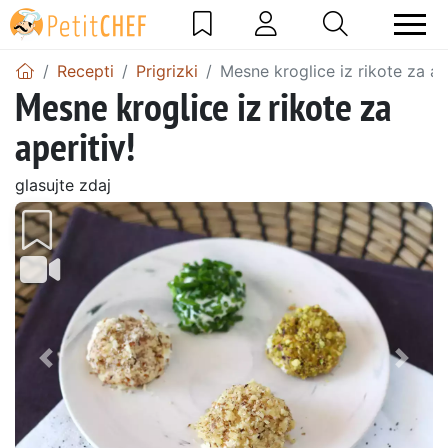
Recepti
Prigrizki
Mesne kroglice iz rikote za ape
Mesne kroglice iz rikote za
aperitiv!
glasujte zdaj
Prejšnji
Nasl