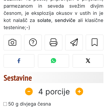
parmezanom in seveda svežim divjim
česnom, je eksplozija okusov v ustih in je
kot nalašč za
solate
,
sendviče
ali klasične
testenine;-)
Postavite vprašanj
Natisni to str
Pošlji t
Objavite svojo fotografijo
Sestavine
4
50 g divjega česna