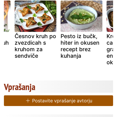
Česnov kruh po
Pesto iz bučk,
Kre
kruh
zvezdicah s
hiter in okusen
can
kruhom za
recept brez
grat
sendviče
kuhanja
eno
oku
Vprašanja
Postavite vprašanje avtorju