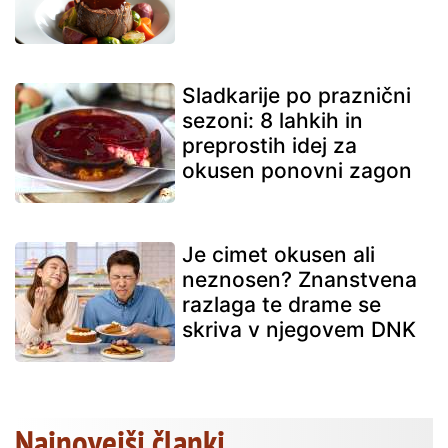
Sladkarije po praznični
sezoni: 8 lahkih in
preprostih idej za
okusen ponovni zagon
Je cimet okusen ali
neznosen? Znanstvena
razlaga te drame se
skriva v njegovem DNK
Najnovejši članki