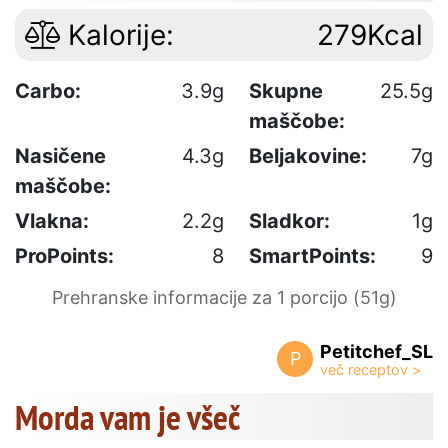
Kalorije:
279Kcal
Carbo:
3.9g
Skupne
25.5g
maščobe:
Nasičene
4.3g
Beljakovine:
7g
maščobe:
Vlakna:
2.2g
Sladkor:
1g
ProPoints:
8
SmartPoints:
9
Prehranske informacije za 1 porcijo (51g)
Petitchef_SL
P
Morda vam je všeč