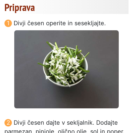
Priprava
Divji česen operite in sesekljajte.
Divji česen dajte v sekljalnik. Dodajte
parmezan, pinjole, oljčno olje, sol in poper.