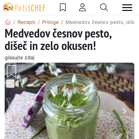
Recepti
Priloge
Medvedov česnov pesto, dišeč 
Medvedov česnov pesto,
dišeč in zelo okusen!
glasujte zdaj
Prejšnji
Nasl