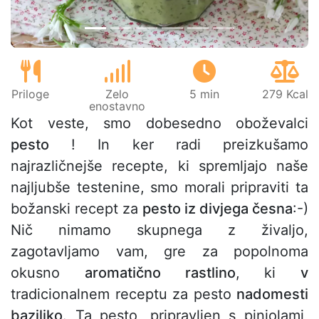
Priloge
Zelo
5 min
279 Kcal
enostavno
Kot veste, smo dobesedno oboževalci
pesto
! In ker radi preizkušamo
najrazličnejše recepte, ki spremljajo naše
najljubše testenine, smo morali pripraviti ta
božanski recept za
pesto iz divjega česna
:-)
Nič nimamo skupnega z živaljo,
zagotavljamo vam, gre za popolnoma
okusno
aromatično rastlino
, ki
v
tradicionalnem receptu za pesto
nadomesti
baziliko
. Ta pesto, pripravljen s pinjolami,