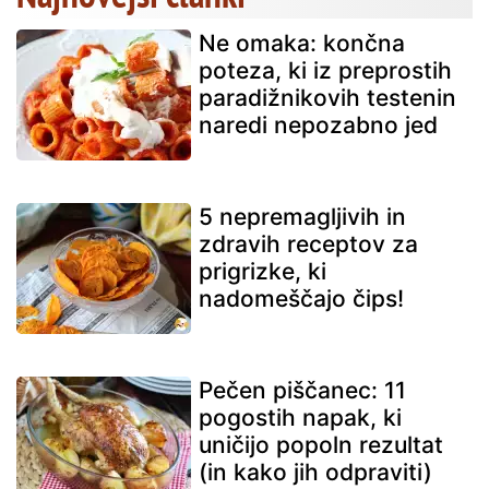
Ne omaka: končna
poteza, ki iz preprostih
paradižnikovih testenin
naredi nepozabno jed
5 nepremagljivih in
zdravih receptov za
prigrizke, ki
nadomeščajo čips!
Pečen piščanec: 11
pogostih napak, ki
uničijo popoln rezultat
(in kako jih odpraviti)