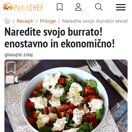
Recepti
Priloge
Naredite svojo burrato! enost
Naredite svojo burrato!
enostavno in ekonomično!
glasujte zdaj
Prejšnji
Nasl