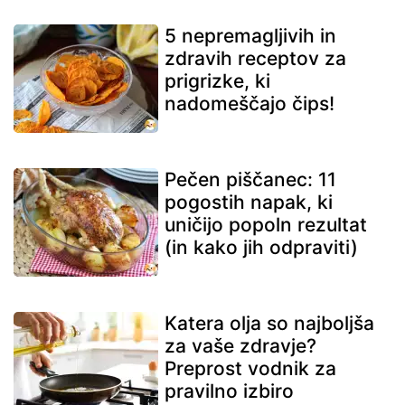
5 nepremagljivih in
zdravih receptov za
prigrizke, ki
nadomeščajo čips!
Pečen piščanec: 11
pogostih napak, ki
uničijo popoln rezultat
(in kako jih odpraviti)
Katera olja so najboljša
za vaše zdravje?
Preprost vodnik za
pravilno izbiro