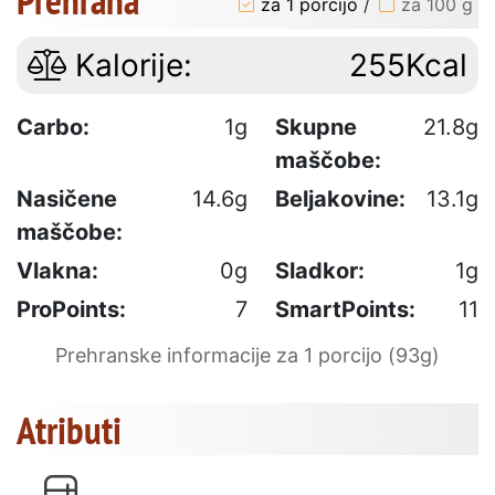
za 1 porcijo
/
za 100 g
Kalorije:
255Kcal
Carbo:
1g
Skupne
21.8g
maščobe:
Nasičene
14.6g
Beljakovine:
13.1g
maščobe:
Vlakna:
0g
Sladkor:
1g
ProPoints:
7
SmartPoints:
11
Prehranske informacije za 1 porcijo (93g)
Atributi