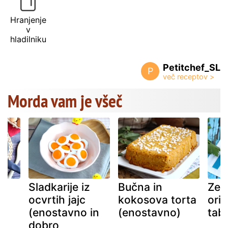
Hranjenje
v
hladilniku
Petitchef_SL
P
Morda vam je všeč
Sladkarije iz
Bučna in
Zel
a
ocvrtih jajc
kokosova torta
orie
(enostavno in
(enostavno)
tab
dobro