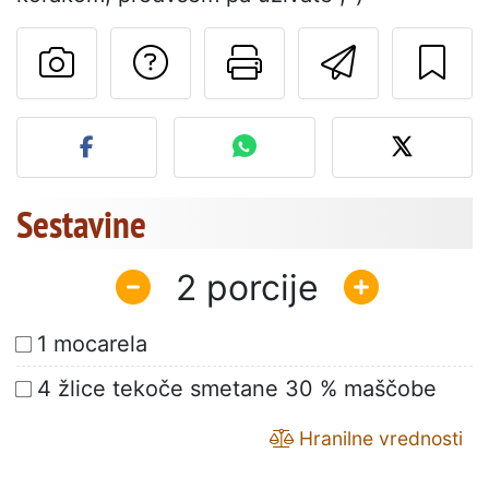
Postavite vprašanj
Natisni to str
Pošlji t
Objavite svojo fotografijo
Sestavine
2
1 mocarela
4 žlice tekoče smetane 30 % maščobe
Hranilne vrednosti