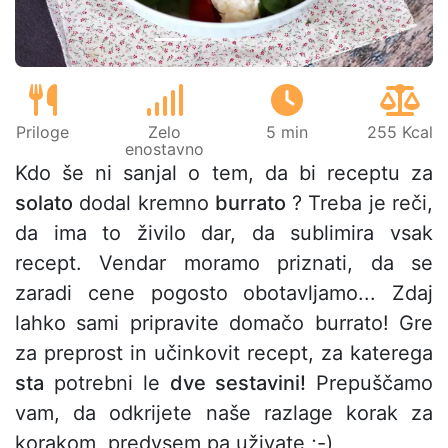
Priloge
Zelo
5 min
255 Kcal
enostavno
Kdo še ni sanjal o tem, da bi receptu za
solato
dodal kremno
burrato
? Treba je reči,
da ima to živilo dar, da sublimira vsak
recept. Vendar moramo priznati, da se
zaradi cene pogosto obotavljamo... Zdaj
lahko sami pripravite domačo burrato! Gre
za preprost in učinkovit recept, za katerega
sta
potrebni le
dve sestavini!
Prepuščamo
vam, da odkrijete naše razlage korak za
korakom, predvsem pa uživate ;-)