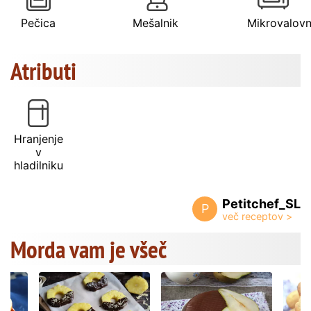
Pečica
Mešalnik
Mikrovalov
Atributi
Hranjenje
v
hladilniku
Petitchef_SL
P
Morda vam je všeč