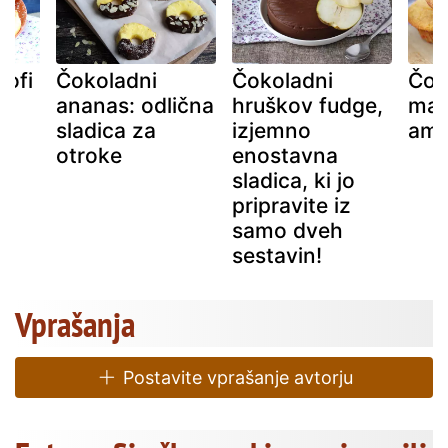
rofi
Čokoladni
Čokoladni
Čok
ananas: odlična
hruškov fudge,
mafi
sladica za
izjemno
ame
otroke
enostavna
sladica, ki jo
pripravite iz
samo dveh
sestavin!
Vprašanja
Postavite vprašanje avtorju