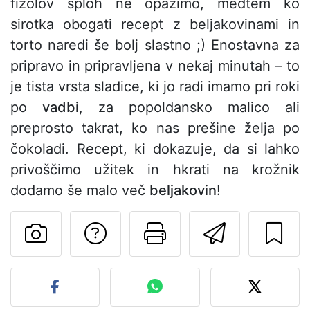
fižolov sploh ne opazimo, medtem ko
sirotka obogati recept z beljakovinami in
torto naredi še bolj slastno ;) Enostavna za
pripravo in pripravljena v nekaj minutah – to
je tista vrsta sladice, ki jo radi imamo pri roki
po
vadbi
, za popoldansko malico ali
preprosto takrat, ko nas prešine želja po
čokoladi. Recept, ki dokazuje, da si lahko
privoščimo užitek in hkrati na krožnik
dodamo še malo več
beljakovin
!
Postavite vprašanj
Natisni to str
Pošlji t
Objavite svojo fotografijo