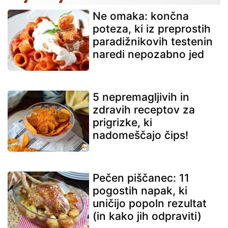
Ne omaka: končna
poteza, ki iz preprostih
paradižnikovih testenin
naredi nepozabno jed
5 nepremagljivih in
zdravih receptov za
prigrizke, ki
nadomeščajo čips!
Pečen piščanec: 11
pogostih napak, ki
uničijo popoln rezultat
(in kako jih odpraviti)