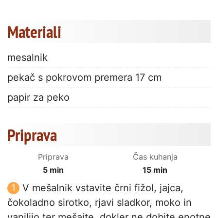
Materiali
mesalnik
pekač s pokrovom premera 17 cm
papir za peko
Priprava
Priprava
Čas kuhanja
5 min
15 min
V mešalnik vstavite črni fižol, jajca,
čokoladno sirotko, rjavi sladkor, moko in
vanilijo ter mešajte, dokler ne dobite enotne