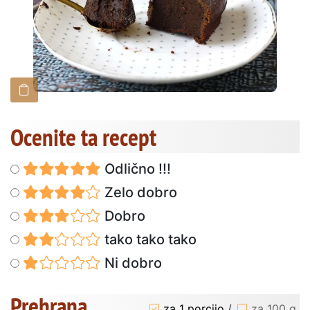
Ocenite ta recept
Odlično !!!
Zelo dobro
Dobro
tako tako tako
Ni dobro
Prehrana
za 1 porcijo
/
za 100 g