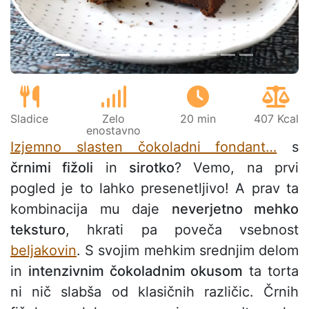
Sladice
Zelo
20 min
407 Kcal
enostavno
Izjemno slasten čokoladni fondant…
s
črnimi fižoli
in
sirotko
? Vemo, na prvi
pogled je to lahko presenetljivo! A prav ta
kombinacija mu daje
neverjetno mehko
teksturo
, hkrati pa poveča vsebnost
beljakovin
. S svojim mehkim srednjim delom
in
intenzivnim čokoladnim okusom
ta torta
ni nič slabša od klasičnih različic. Črnih