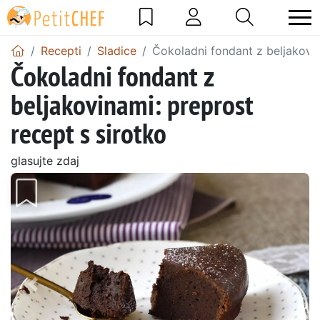
Recepti
Sladice
Čokoladni fondant z beljakovin
Čokoladni fondant z
beljakovinami: preprost
recept s sirotko
glasujte zdaj
Prejšnji
Nasl