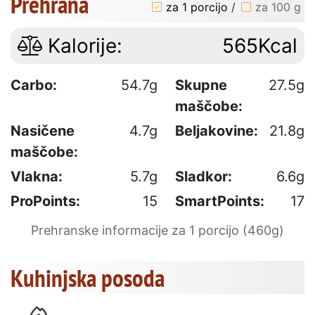
Prehrana
za 1 porcijo
/
za 100 g
Kalorije:
565Kcal
Carbo:
54.7g
Skupne
27.5g
maščobe:
Nasičene
4.7g
Beljakovine:
21.8g
maščobe:
Vlakna:
5.7g
Sladkor:
6.6g
ProPoints:
15
SmartPoints:
17
Prehranske informacije za 1 porcijo (460g)
Kuhinjska posoda