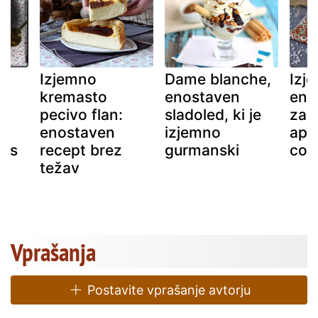
Izjemno
Dame blanche,
Izj
kremasto
enostaven
eno
pecivo flan:
sladoled, ki je
za s
enostaven
izjemno
apa
" s
recept brez
gurmanski
coo
težav
a
Vprašanja
Postavite vprašanje avtorju