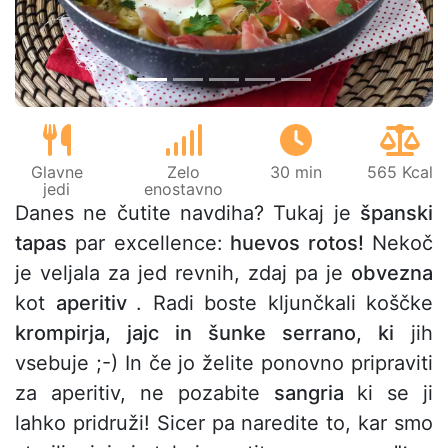
Glavne
Zelo
30 min
565 Kcal
jedi
enostavno
Danes ne čutite navdiha? Tukaj je
španski
tapas
par excellence:
huevos rotos!
Nekoč
je veljala za jed revnih, zdaj pa je
obvezna
kot
aperitiv
. Radi boste kljunčkali koščke
krompirja, jajc in šunke serrano, ki
jih
vsebuje ;-) In če jo želite ponovno pripraviti
za aperitiv, ne pozabite
sangria
ki se ji
lahko pridruži! Sicer pa naredite to, kar smo