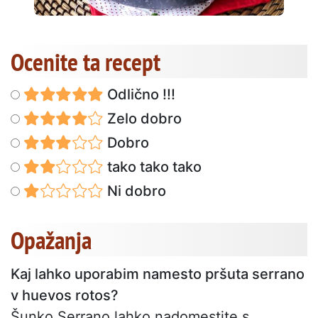
Ocenite ta recept
Odlično !!!
Zelo dobro
Dobro
tako tako tako
Ni dobro
Opažanja
Kaj lahko uporabim namesto pršuta serrano
v huevos rotos?
Šunko Serrano lahko nadomestite s