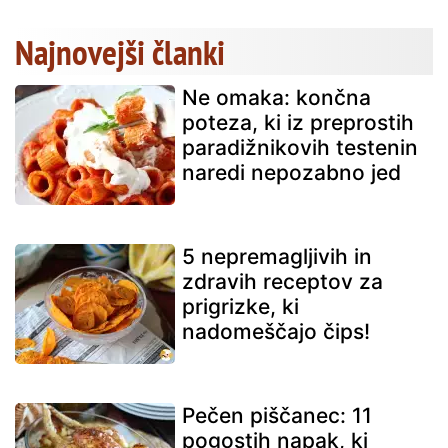
Najnovejši članki
Ne omaka: končna
poteza, ki iz preprostih
paradižnikovih testenin
naredi nepozabno jed
5 nepremagljivih in
zdravih receptov za
prigrizke, ki
nadomeščajo čips!
Pečen piščanec: 11
pogostih napak, ki