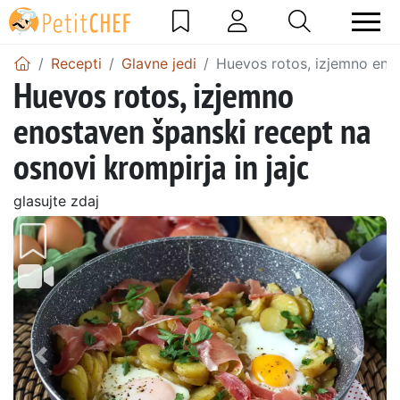
Recepti
Glavne jedi
Huevos rotos, izjemno enos
Huevos rotos, izjemno
enostaven španski recept na
osnovi krompirja in jajc
glasujte zdaj
Prejšnji
Nasl