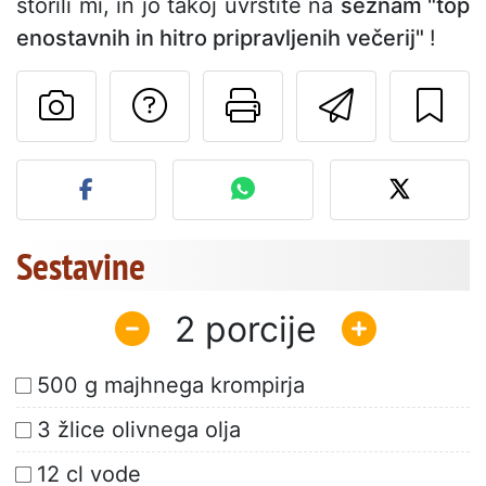
storili mi, in jo takoj uvrstite na
seznam "top
enostavnih in hitro pripravljenih večerij"
!
Postavite vprašanj
Natisni to str
Pošlji t
Objavite svojo fotografijo
Sestavine
2
500 g majhnega krompirja
3 žlice olivnega olja
12 cl vode