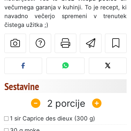
večurnega garanja v kuhinji. To je recept, ki
navadno večerjo spremeni v trenutek
čistega užitka ;)
Postavite vprašanj
Natisni to str
Pošlji t
Objavite svojo fotografijo
Sestavine
2
1 sir Caprice des dieux (300 g)
30 g moke