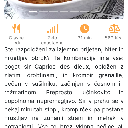
Glavne
Zelo
21 min
589 Kcal
jedi
enostavno
Ste razpoloženi za
izjemno prijeten, hiter in
hrustljav
obrok? Ta kombinacija ima vse:
bogat
sir Caprice des dieux
, obložen z
zlatimi drobtinami, in krompir
grenaille
,
pečen v sušilniku, začinjen s česnom in
rožmarinom. Preprosto, učinkovito in
popolnoma nepremagljivo. Sir v prahu se v
nekaj minutah stopi, krompirček pa postane
hrustljav na zunanji strani in mehak v
notranjosti. Vse to
brez vklopa pečice
ali