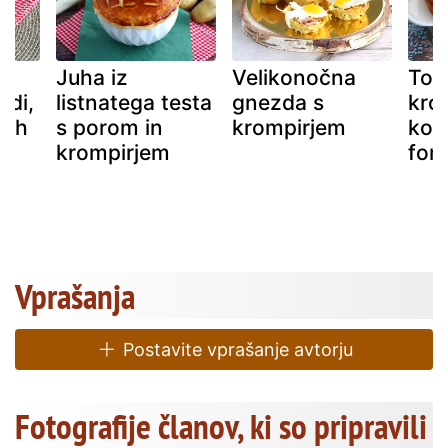
Juha iz
Velikonočna
Tor
idi,
listnatega testa
gnezda s
kro
 jih
s porom in
krompirjem
kok
krompirjem
fon
Vprašanja
Postavite vprašanje avtorju
Fotografije članov, ki so pripravili