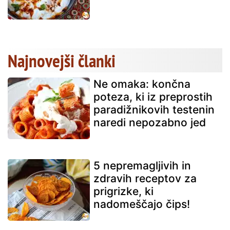
Najnovejši članki
Ne omaka: končna
poteza, ki iz preprostih
paradižnikovih testenin
naredi nepozabno jed
5 nepremagljivih in
zdravih receptov za
prigrizke, ki
nadomeščajo čips!