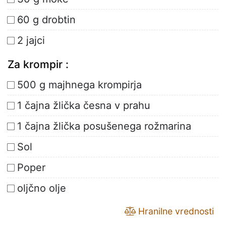
60 g drobtin
2 jajci
Za krompir :
500 g majhnega krompirja
1 čajna žlička česna v prahu
1 čajna žlička posušenega rožmarina
Sol
Poper
oljčno olje
Hranilne vrednosti