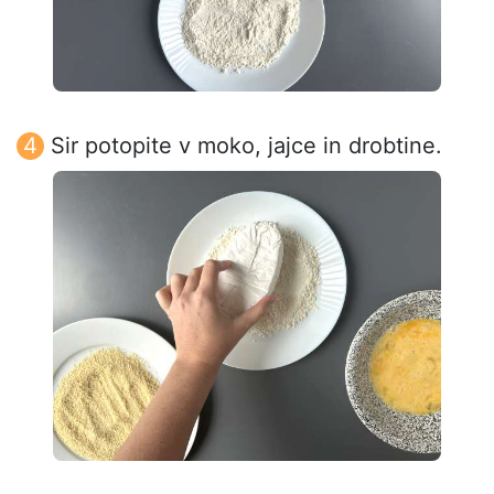
Sir potopite v moko, jajce in drobtine.