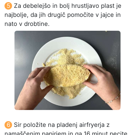
Za debelejšo in bolj hrustljavo plast je
najbolje, da jih drugič pomočite v jajce in
nato v drobtine.
Sir položite na pladenj airfryerja z
namaščenim papirjem in ga 16 minut pecite