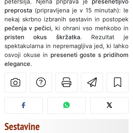
peteršilja. Njena priprava je
presenetljivo
preprosta
(pripravljena je v 15 minutah): le
nekaj skrbno izbranih sestavin in postopek
pečenja v pečici
, ki ohrani vso mehkobo in
pristen okus škržatka
. Rezultat je
spektakularna in nepremagljiva jed, ki lahko
osvoji okuse in
preseneti goste s pridihom
elegance
.
Postavite vprašanj
Natisni to str
Pošlji t
Objavite svojo fotografijo
Sestavine