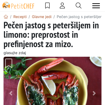
Recepti
Glavne jedi
Pečen jastog s peteršiljem 
Pečen jastog s peteršiljem in
limono: preprostost in
prefinjenost za mizo.
glasujte zdaj
Prejšnji
Nasl