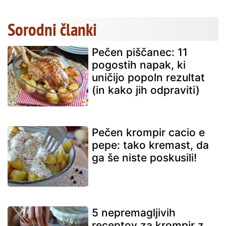
Sorodni članki
Pečen piščanec: 11
pogostih napak, ki
uničijo popoln rezultat
(in kako jih odpraviti)
Pečen krompir cacio e
pepe: tako kremast, da
ga še niste poskusili!
5 nepremagljivih
receptov za krompir z