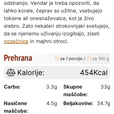
odstranijo. Vendar je treba opozoriti, da
lahko korale, čeprav so užitne, vsebujejo
toksine ali onesnaževalce, kot je živo
srebro. Zato nekateri strokovnjaki svetujejo,
da se njenemu uživanju izogibajo, zlasti
nosečnice
in majhni otroci.
Prehrana
za 1 porcijo
/
za 100 g
Kalorije:
454Kcal
Carbo:
3.3g
Skupne
33g
maščobe:
Nasičene
4.5g
Beljakovine:
34.7g
maščobe: