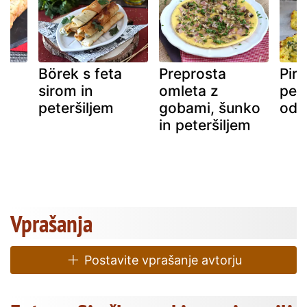
Börek s feta
Preprosta
Pire
sirom in
omleta z
pete
peteršiljem
gobami, šunko
odli
in peteršiljem
Vprašanja
Postavite vprašanje avtorju