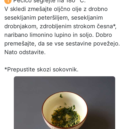
Pečico segrejte na 180 °C.
V skledi zmešajte oljčno olje z drobno
sesekljanim peteršiljem, sesekljanim
drobnjakom, zdrobljenim strokom česna*,
naribano limonino lupino in soljo. Dobro
premešajte, da se vse sestavine povežejo.
Nato odstavite.
*Prepustite skozi sokovnik.