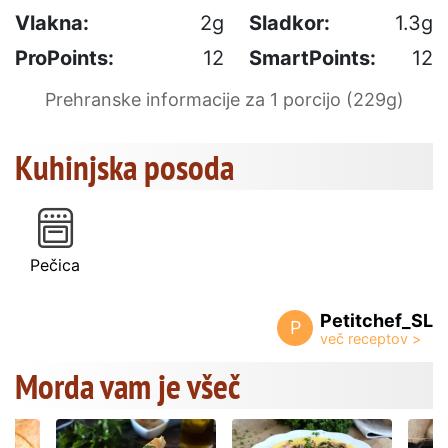
Vlakna:
2g
Sladkor:
1.3g
ProPoints:
12
SmartPoints:
12
Prehranske informacije za 1 porcijo (229g)
Kuhinjska posoda
Pečica
Petitchef_SL
P
Morda vam je všeč