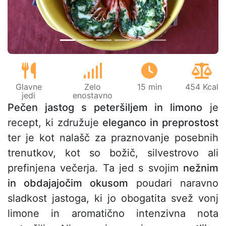
Glavne
Zelo
15 min
454 Kcal
jedi
enostavno
Pečen jastog s peteršiljem in limono
je
recept, ki združuje
eleganco in preprostost
ter je kot nalašč za praznovanje posebnih
trenutkov, kot so božič, silvestrovo ali
prefinjena večerja. Ta jed s svojim
nežnim
in obdajajočim okusom
poudari naravno
sladkost jastoga, ki jo obogatita svež vonj
limone in aromatično intenzivna nota