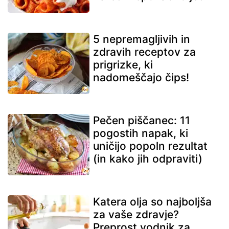
5 nepremagljivih in
zdravih receptov za
prigrizke, ki
nadomeščajo čips!
Pečen piščanec: 11
pogostih napak, ki
uničijo popoln rezultat
(in kako jih odpraviti)
Katera olja so najboljša
za vaše zdravje?
Preprost vodnik za