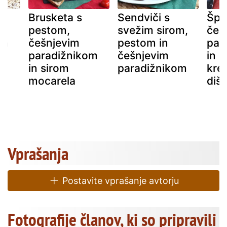
Brusketa s
Sendviči s
Špa
pestom,
svežim sirom,
češ
om
češnjevim
pestom in
par
paradižnikom
češnjevim
in p
in sirom
paradižnikom
kre
mocarela
diš
Vprašanja
Postavite vprašanje avtorju
Fotografije članov, ki so pripravili