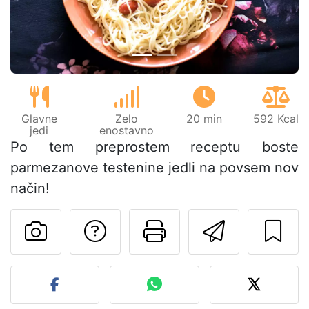
Glavne
Zelo
20 min
592 Kcal
jedi
enostavno
Po tem preprostem receptu boste
parmezanove testenine jedli na povsem nov
način!
Postavite vprašanj
Natisni to str
Pošlji t
Objavite svojo fotografijo