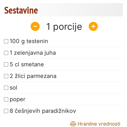
Sestavine
1
100 g testenin
1 zelenjavna juha
5 cl smetane
2 žlici parmezana
sol
poper
8 češnjevih paradižnikov
Hranilne vrednosti