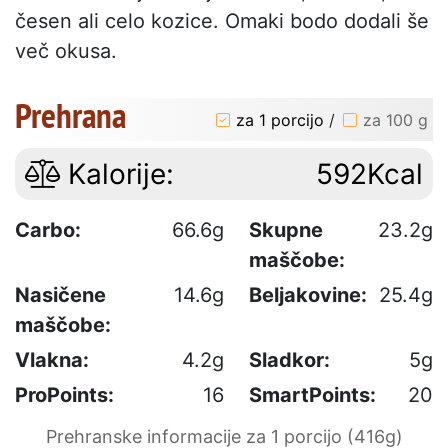
česen ali celo kozice. Omaki bodo dodali še
več okusa.
Prehrana
za 1 porcijo
/
za 100 g
Kalorije:
592Kcal
Carbo:
66.6g
Skupne
23.2g
maščobe:
Nasičene
14.6g
Beljakovine:
25.4g
maščobe:
Vlakna:
4.2g
Sladkor:
5g
ProPoints:
16
SmartPoints:
20
Prehranske informacije za 1 porcijo (416g)