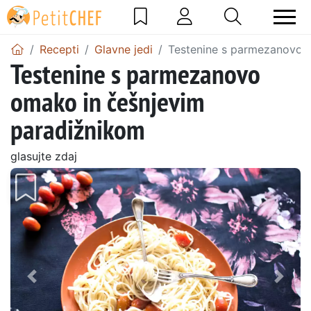
Recepti
Glavne jedi
Testenine s parmezanovo 
Testenine s parmezanovo
omako in češnjevim
paradižnikom
glasujte zdaj
Prejšnji
Nasl