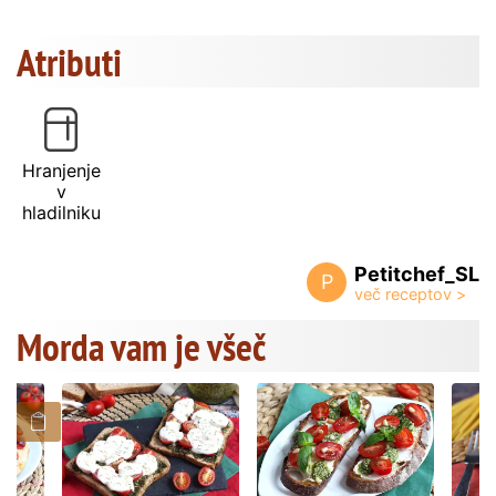
Atributi
Hranjenje
v
hladilniku
Petitchef_SL
P
Morda vam je všeč