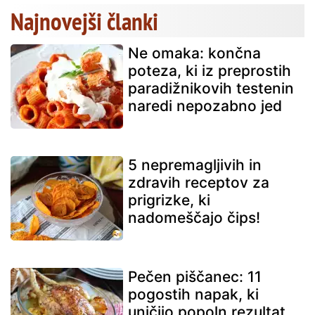
Najnovejši članki
Ne omaka: končna
poteza, ki iz preprostih
paradižnikovih testenin
naredi nepozabno jed
5 nepremagljivih in
zdravih receptov za
prigrizke, ki
nadomeščajo čips!
Pečen piščanec: 11
pogostih napak, ki
uničijo popoln rezultat