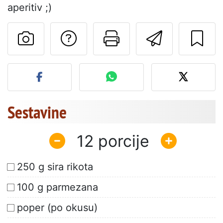
aperitiv ;)
Postavite vprašanj
Natisni to str
Pošlji t
Objavite svojo fotografijo
Sestavine
12
250 g sira rikota
100 g parmezana
poper (po okusu)