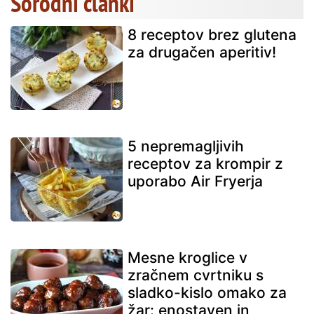
Sorodni članki
8 receptov brez glutena
za drugačen aperitiv!
5 nepremagljivih
receptov za krompir z
uporabo Air Fryerja
Mesne kroglice v
zračnem cvrtniku s
sladko-kislo omako za
žar: enostaven in