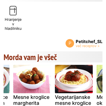
Hranjenje
v
hladilniku
Petitchef_SL
P
Morda vam je všeč
lice
Mesne kroglice
Vegetarijanske
Meh
in
margherita
mesne kroglice
oku