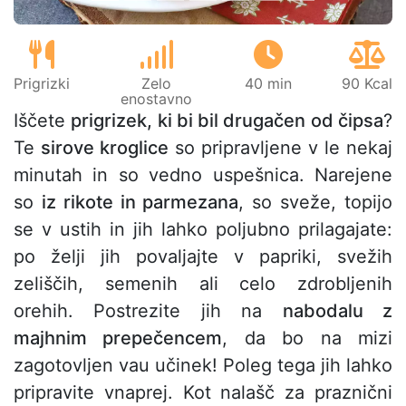
Prigrizki
Zelo
40 min
90 Kcal
enostavno
Iščete
prigrizek, ki bi bil drugačen od čipsa
?
Te
sirove kroglice
so pripravljene v le nekaj
minutah in so vedno uspešnica. Narejene
so
iz rikote in parmezana
, so sveže, topijo
se v ustih in jih lahko poljubno prilagajate:
po želji jih povaljajte v papriki, svežih
zeliščih, semenih ali celo zdrobljenih
orehih. Postrezite jih na
nabodalu z
majhnim prepečencem
, da bo na mizi
zagotovljen vau učinek! Poleg tega jih lahko
pripravite vnaprej. Kot nalašč za praznični