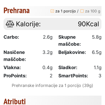
Prehrana
za 1 porcijo
/
za 100 g
Kalorije:
90Kcal
Carbo:
2.6g
Skupne
5.8g
maščobe:
Nasičene
3.2g
Beljakovine:
6.5g
maščobe:
Vlakna:
0.4g
Sladkor:
1.1g
ProPoints:
2
SmartPoints:
3
Prehranske informacije za 1 porcijo (39g)
Atributi