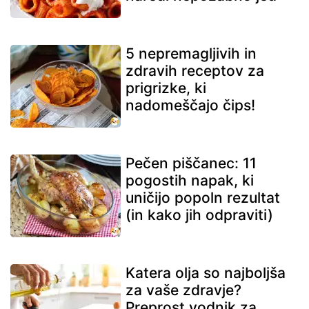
5 nepremagljivih in
zdravih receptov za
prigrizke, ki
nadomeščajo čips!
Pečen piščanec: 11
pogostih napak, ki
uničijo popoln rezultat
(in kako jih odpraviti)
Katera olja so najboljša
za vaše zdravje?
Preprost vodnik za