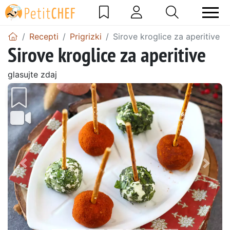
Recepti
Prigrizki
Sirove kroglice za aperitive
Sirove kroglice za aperitive
glasujte zdaj
Prejšnji
Nasl