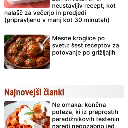
neustavljiv recept, kot
nalašč za večerjo in predjedi
(pripravljeno v manj kot 30 minutah)
Mesne kroglice po
svetu: šest receptov za
potovanje po grižljajih
Najnovejši članki
Ne omaka: končna
poteza, ki iz preprostih
paradižnikovih testenin
naredi nepozabno jed