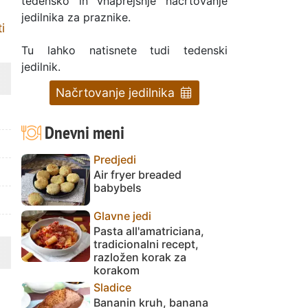
tedensko in vnaprejšnje načrtovanje
jedilnika za praznike.
i
Tu lahko natisnete tudi tedenski
jedilnik.
Načrtovanje jedilnika
Dnevni meni
Predjedi
Air fryer breaded
babybels
Glavne jedi
Pasta all'amatriciana,
tradicionalni recept,
razložen korak za
korakom
Sladice
Bananin kruh, banana