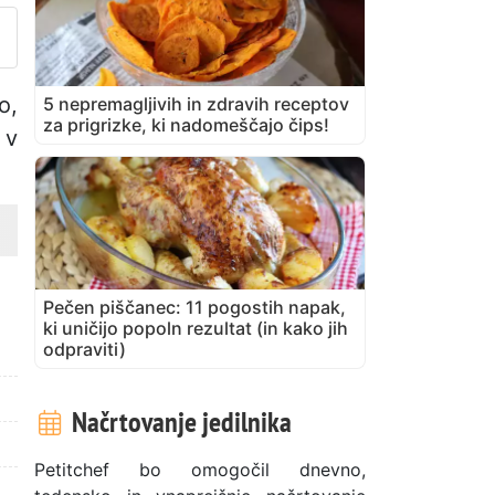
o,
5 nepremagljivih in zdravih receptov
za prigrizke, ki nadomeščajo čips!
 v
Pečen piščanec: 11 pogostih napak,
ki uničijo popoln rezultat (in kako jih
odpraviti)
Načrtovanje jedilnika
Petitchef bo omogočil dnevno,