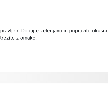
ipravljen! Dodajte zelenjavo in pripravite okusn
strezite z omako.