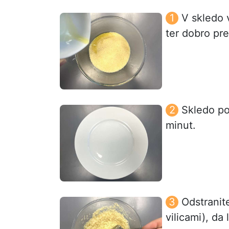
V skledo v
ter dobro pr
Skledo po
minut.
Odstranite
vilicami), da