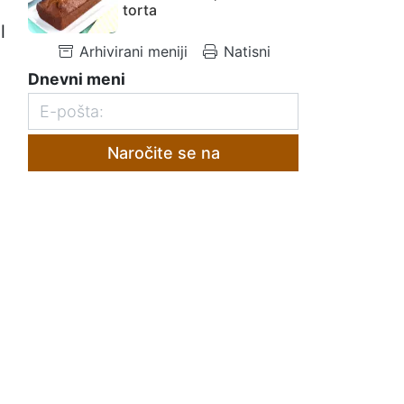
torta
l
Arhivirani meniji
Natisni
Dnevni meni
Naročite se na