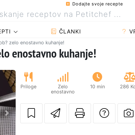
Dodajte svoje recepte
PTI
ČLANKI
V
ob? zelo enostavno kuhanje!
elo enostavno kuhanje!
Priloge
Zelo
10 min
286 Kc
enostavno
Pošlji ta recept 
Natisni to 
Posta
Naslednji
O