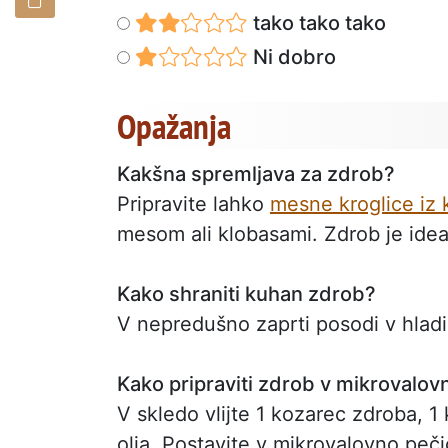
tako tako tako
Ni dobro
Opažanja
Kakšna spremljava za zdrob?
Pripravite lahko
mesne kroglice iz 
mesom ali klobasami. Zdrob je ideal
Kako shraniti kuhan zdrob?
V nepredušno zaprti posodi v hladil
Kako pripraviti zdrob v mikrovalovn
V skledo vlijte 1 kozarec zdroba, 1
olja. Postavite v mikrovalovno peč