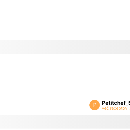
Petitchef_
P