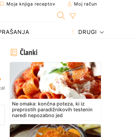
Moja knjiga receptov
Moj račun
PRAŠANJA
DRUGI
Članki
al
Ne omaka: končna poteza, ki iz
preprostih paradižnikovih testenin
prijatelju
stran
vite vprašanje avtorju
naredi nepozabno jed
bjavite svojo fotografijo tega