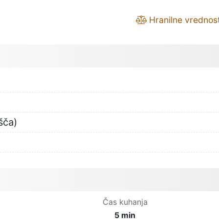
Hranilne vrednost
šča)
Čas kuhanja
5 min