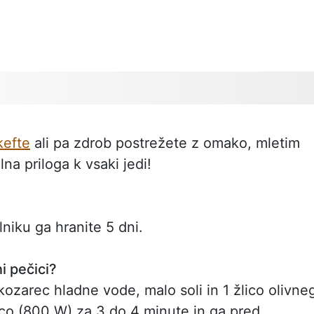
kefte
ali pa zdrob postrežete z omako, mletim
na priloga k vsaki jedi!
niku ga hranite 5 dni.
i pečici?
 kozarec hladne vode, malo soli in 1 žlico olivne
ico (800 W) za 3 do 4 minute in ga pred