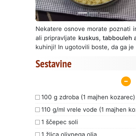
Nekatere osnove morate poznati 
ali pripravljate
kuskus, tabbouleh a
kuhinji! In ugotovili boste, da ga je
Sestavine
100 g zdroba (1 majhen kozarec)
110 g/ml vrele vode (1 majhen ko
1 ščepec soli
1 žlica olivnega olja