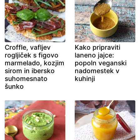
Croffle, vafljev
Kako pripraviti
rogljiček s figovo
laneno jajce:
marmelado, kozjim
popoln veganski
sirom in ibersko
nadomestek v
suhomesnato
kuhinji
šunko