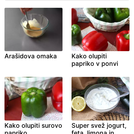
Arašidova omaka
Kako olupiti
papriko v ponvi
Kako olupiti surovo
Super svež jogurt,
papriko
feta, limona in