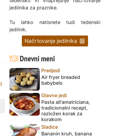
tedensko in vnaprejšnje načrtovanje
jedilnika za praznike.
Tu lahko natisnete tudi tedenski
jedilnik.
Načrtovanje jedilnika
Dnevni meni
Predjedi
Air fryer breaded
babybels
i
Glavne jedi
Pasta all'amatriciana,
tradicionalni recept,
razložen korak za
korakom
Sladice
Bananin kruh, banana