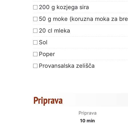
200 g kozjega sira
50 g moke (koruzna moka za brez
20 cl mleka
Sol
Poper
Provansalska zelišča
Priprava
Priprava
10 min