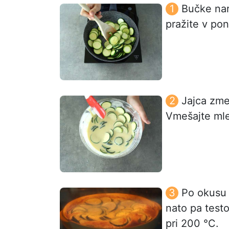
Bučke nare
pražite v pon
Jajca zme
Vmešajte mle
Po okusu z
nato pa test
pri 200 °C.