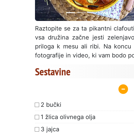
Raztopite se za ta pikantni clafout
vsa družina začne jesti zelenjavo
priloga k mesu ali ribi. Na konc
fotografije in video, ki vam bodo 
Sestavine
2 bučki
1 žlica olivnega olja
3 jajca