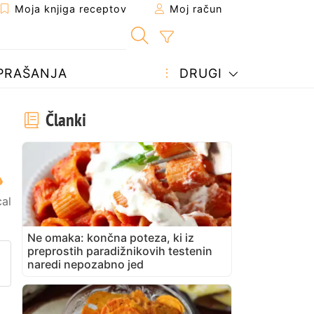
Moja knjiga receptov
Moj račun
PRAŠANJA
DRUGI
Članki
cal
Ne omaka: končna poteza, ki iz
preprostih paradižnikovih testenin
prijatelju
stran
vite vprašanje avtorju
naredi nepozabno jed
bjavite svojo fotografijo tega