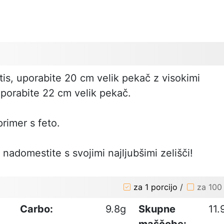
tis, uporabite 20 cm velik pekač z visokimi
uporabite 22 cm velik pekač.
primer s feto.
nadomestite s svojimi najljubšimi zelišči!
za 1 porcijo
/
za 100
Carbo:
9.8g
Skupne
11.
maščobe: