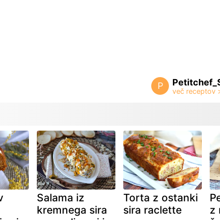
Petitchef_
P
v
Salama iz
Torta z ostanki
Pe
kremnega sira
sira raclette
z