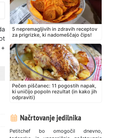
da
5 nepremagljivih in zdravih receptov
za prigrizke, ki nadomeščajo čips!
ot
 +
Pečen piščanec: 11 pogostih napak,
ki uničijo popoln rezultat (in kako jih
odpraviti)
Načrtovanje jedilnika
Petitchef bo omogočil dnevno,