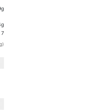
9g
4g
7
g)