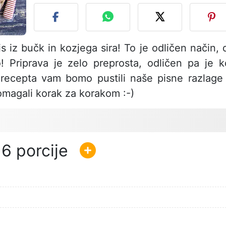
is iz bučk in kozjega sira! To je odličen način, 
! Priprava je zelo preprosta, odličen pa je k
u recepta vam bomo pustili naše pisne razlage
pomagali korak za korakom :-)
6