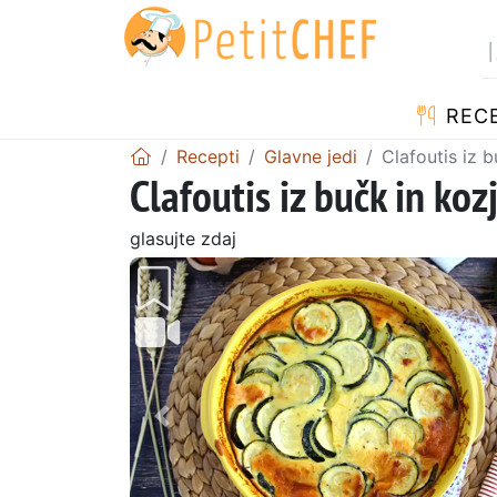
RECE
Recepti
Glavne jedi
Clafoutis iz b
Clafoutis iz bučk in koz
glasujte zdaj
Prejšnji