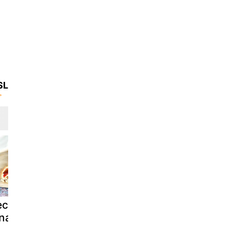
SL
civo za pico
Pletenine iz
Frittata iz 
 nadevom iz
bučk in fete