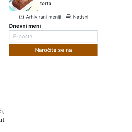
torta
Arhivirani meniji
Natisni
Dnevni meni
Naročite se na
i,
ut