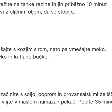
žite na tanke rezine in jih približno 10 minut
vi z oljčnim oljem, da se stopijo.
šajte s kozjim sirom, nato pa vmešajte moko.
ko in kuhane bučke.
ačinite s soljo, poprom in provansalskimi zelišč
o vlijte v maslom namazan pekač. Pecite 35 min