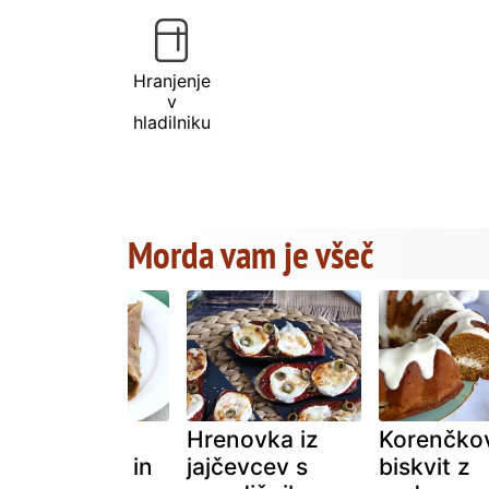
Hranjenje
v
hladilniku
Morda vam je všeč
Galeta iz
Hrenovka iz
Korenčko
kozjega sira in
jajčevcev s
biskvit z