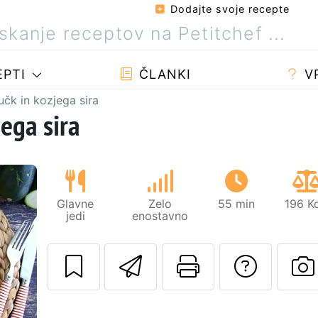
Dodajte svoje recepte
PTI
ČLANKI
V
učk in kozjega sira
jega sira
Glavne
Zelo
55 min
196 K
jedi
enostavno
Pošlji ta recept 
Natisni to 
Posta
Naslednji
O