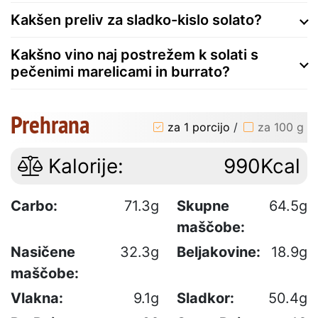
Kakšen preliv za sladko-kislo solato?
Kakšno vino naj postrežem k solati s
pečenimi marelicami in burrato?
Prehrana
za 1 porcijo
/
za 100 g
Kalorije:
990Kcal
Carbo:
71.3g
Skupne
64.5g
maščobe:
Nasičene
32.3g
Beljakovine:
18.9g
maščobe:
Vlakna:
9.1g
Sladkor:
50.4g