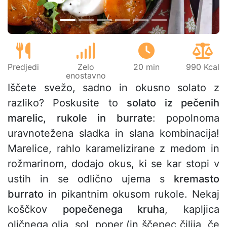
Predjedi
Zelo
20 min
990 Kcal
enostavno
Iščete svežo, sadno in okusno solato z
razliko? Poskusite to
solato iz pečenih
marelic, rukole in burrate
: popolnoma
uravnotežena sladka in slana kombinacija!
Marelice, rahlo karamelizirane z medom in
rožmarinom, dodajo okus, ki se kar stopi v
ustih in se odlično ujema s
kremasto
burrato
in pikantnim okusom rukole. Nekaj
koščkov
popečenega kruha
, kapljica
oljčnega olja, sol, poper (in ščepec čilija, če