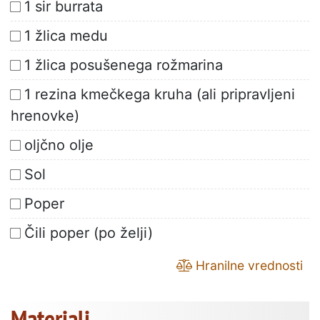
1 sir burrata
1 žlica medu
1 žlica posušenega rožmarina
1 rezina kmečkega kruha (ali pripravljeni
hrenovke)
oljčno olje
Sol
Poper
Čili poper (po želji)
Hranilne vrednosti
Materiali