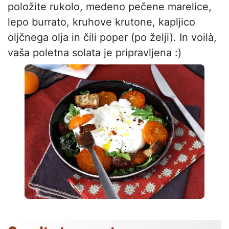
položite rukolo, medeno pečene marelice,
lepo burrato, kruhove krutone, kapljico
oljčnega olja in čili poper (po želji). In voilà,
vaša poletna solata je pripravljena :)