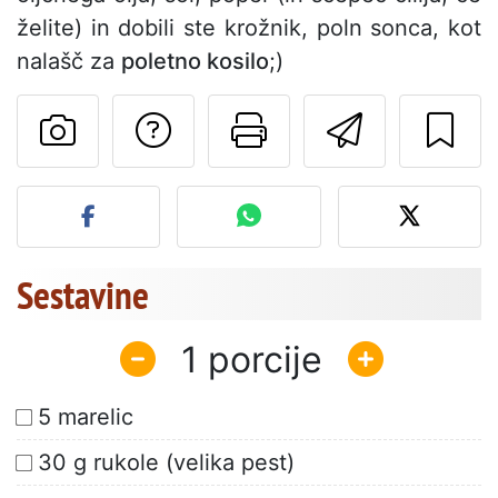
želite) in dobili ste krožnik, poln sonca, kot
nalašč za
poletno kosilo
;)
Postavite vprašanj
Natisni to str
Pošlji t
Objavite svojo fotografijo
Sestavine
1
5 marelic
30 g rukole (velika pest)