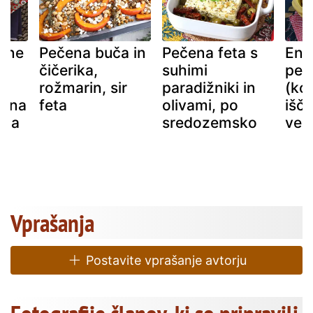
čene
Pečena buča in
Pečena feta s
Eno
čičerika,
suhimi
peč
rožmarin, sir
paradižniki in
(kot
olna
feta
olivami, po
išče
ana
sredozemsko
veče
!
Vprašanja
Postavite vprašanje avtorju