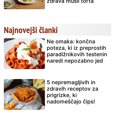
zdrava müsli torta
Najnovejši članki
Ne omaka: končna
poteza, ki iz preprostih
paradižnikovih testenin
naredi nepozabno jed
5 nepremagljivih in
zdravih receptov za
prigrizke, ki
nadomeščajo čips!