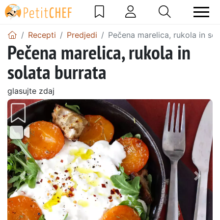
Recepti
Predjedi
Pečena marelica, rukola in sol
Pečena marelica, rukola in
solata burrata
glasujte zdaj
Prejšnji
Nasl