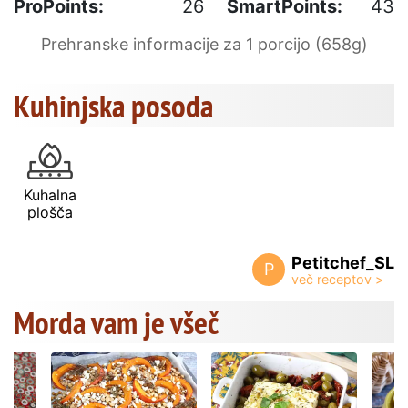
ProPoints:
26
SmartPoints:
43
Prehranske informacije za 1 porcijo (658g)
Kuhinjska posoda
Kuhalna
plošča
Petitchef_SL
P
Morda vam je všeč