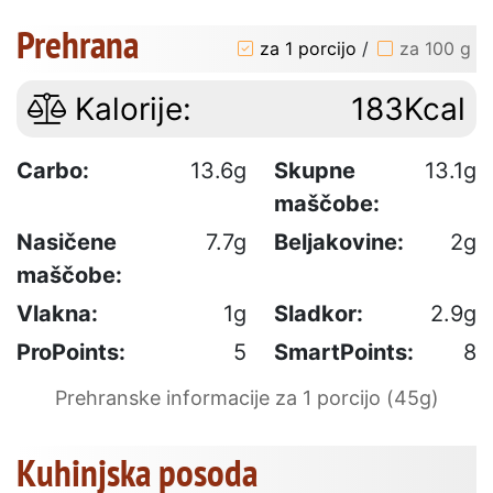
Prehrana
za 1 porcijo
/
za 100 g
Kalorije:
183Kcal
Carbo:
13.6g
Skupne
13.1g
maščobe:
Nasičene
7.7g
Beljakovine:
2g
maščobe:
Vlakna:
1g
Sladkor:
2.9g
ProPoints:
5
SmartPoints:
8
Prehranske informacije za 1 porcijo (45g)
Kuhinjska posoda