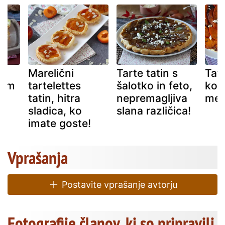
Marelični
Tarte tatin s
Tati
som
tartelettes
šalotko in feto,
koz
tatin, hitra
nepremagljiva
me
h
sladica, ko
slana različica!
imate goste!
Vprašanja
Postavite vprašanje avtorju
Fotografije članov, ki so pripravili