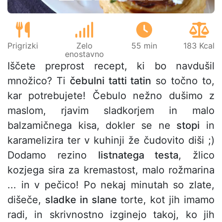
Prigrizki
Zelo
55 min
183 Kcal
enostavno
Iščete preprost recept, ki bo navdušil
množico? Ti
čebulni tatti tatin
so točno to,
kar potrebujete! Čebulo nežno dušimo z
maslom, rjavim sladkorjem in malo
balzamičnega kisa, dokler se ne
stopi
in
karamelizira ter v kuhinji že čudovito diši ;)
Dodamo rezino
listnatega testa
, žlico
kozjega sira za kremastost, malo rožmarina
... in v pečico! Po nekaj minutah so zlate,
dišeče,
sladke in slane
torte, kot jih imamo
radi, in skrivnostno izginejo takoj, ko jih