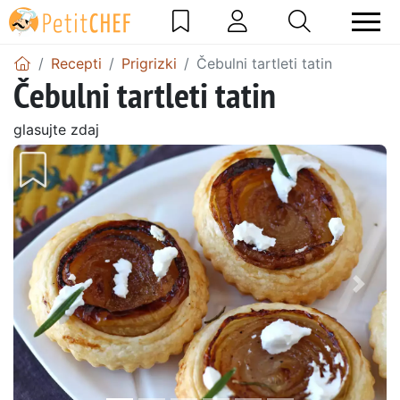
Recepti
Prigrizki
Čebulni tartleti tatin
Čebulni tartleti tatin
glasujte zdaj
Prejšnji
Nasl