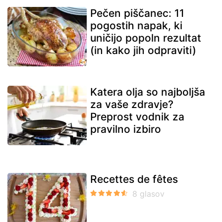
Pečen piščanec: 11
pogostih napak, ki
uničijo popoln rezultat
(in kako jih odpraviti)
Katera olja so najboljša
za vaše zdravje?
Preprost vodnik za
pravilno izbiro
Recettes de fêtes