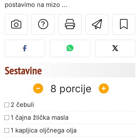
postavimo na mizo ...
Postavite vprašanj
Natisni to str
Pošlji t
Objavite svojo fotografijo
Sestavine
8
2 čebuli
1 čajna žlička masla
1 kapljica oljčnega olja