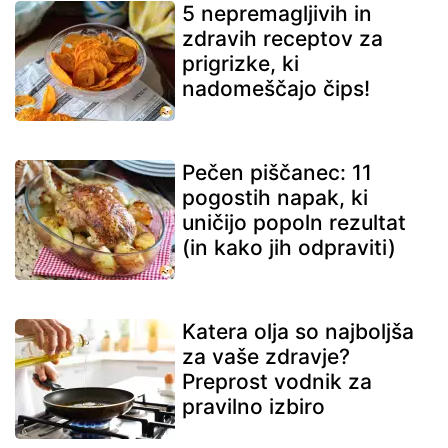
5 nepremagljivih in
zdravih receptov za
prigrizke, ki
nadomeščajo čips!
Pečen piščanec: 11
pogostih napak, ki
uničijo popoln rezultat
(in kako jih odpraviti)
Katera olja so najboljša
za vaše zdravje?
Preprost vodnik za
pravilno izbiro