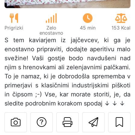
Prigrizki
Zelo
45 min
153 Kcal
enostavno
S tem kaviarjem iz jajčevcev, ki ga je
enostavno pripraviti, dodajte aperitivu malo
svežine! Vaši gostje bodo navdušeni nad
njim s hrenovkami ali zelenjavnimi palčkami.
To je namaz, ki je dobrodošla sprememba v
primerjavi s klasičnimi industrijskimi piškoti
in čipsom ;-) Vse, kar morate storiti, je, da
sledite podrobnim korakom spodaj ↓ ↓ ↓
Postavite vprašanj
Natisni to str
Pošlji t