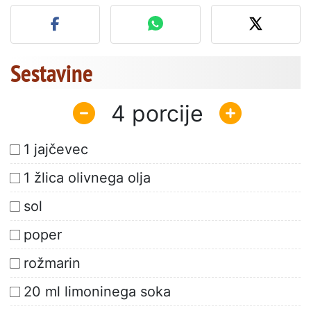
Objavite svojo fotografijo
Sestavine
4
1 jajčevec
1 žlica olivnega olja
sol
poper
rožmarin
20 ml limoninega soka