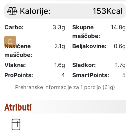
Kalorije:
153Kcal
Carbo:
3.3g
Skupne
14.8g
maščobe:
Nasičene
2.1g
Beljakovine:
0.6g
maščobe:
Vlakna:
1.6g
Sladkor:
1.7g
ProPoints:
4
SmartPoints:
5
Prehranske informacije za 1 porcijo (61g)
Atributi