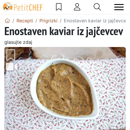
Recepti
Prigrizki
Enostaven kaviar iz jajčevcev
Enostaven kaviar iz jajčevcev
glasujte zdaj
Prejšnji
Nasl