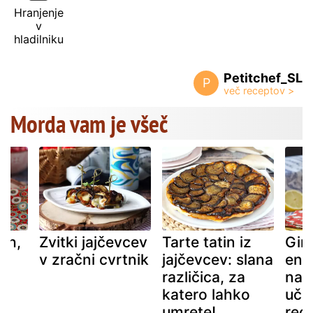
Hranjenje
v
hladilniku
Petitchef_SL
P
Morda vam je všeč
sh,
Zvitki jajčevcev
Tarte tatin iz
Gin
v zračni cvrtnik
jajčevcev: slana
eno
različica, za
nar
katero lahko
uči
umrete!
rec