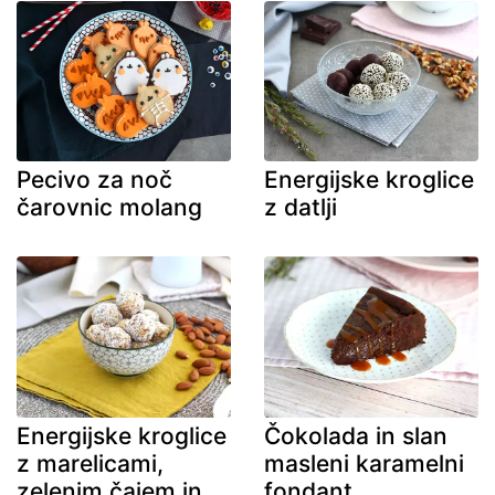
Pecivo za noč
Energijske kroglice
čarovnic molang
z datlji
Energijske kroglice
Čokolada in slan
z marelicami,
masleni karamelni
zelenim čajem in
fondant