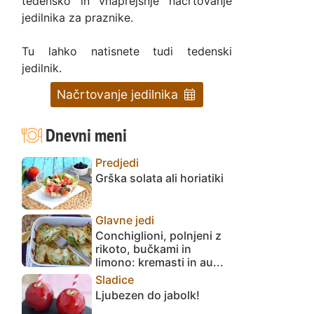
tedensko in vnaprejšnje načrtovanje
jedilnika za praznike.
Tu lahko natisnete tudi tedenski
jedilnik.
Načrtovanje jedilnika
Dnevni meni
Predjedi
Grška solata ali horiatiki
Glavne jedi
Conchiglioni, polnjeni z
rikoto, bučkami in
limono: kremasti in au...
Sladice
Ljubezen do jabolk!