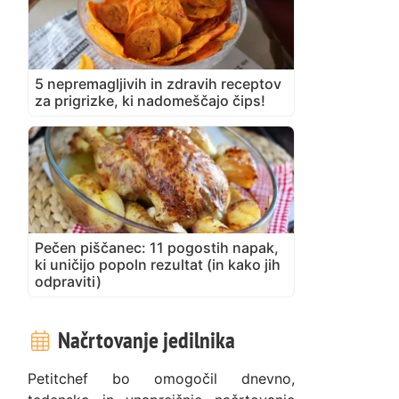
5 nepremagljivih in zdravih receptov
za prigrizke, ki nadomeščajo čips!
Pečen piščanec: 11 pogostih napak,
ki uničijo popoln rezultat (in kako jih
odpraviti)
Načrtovanje jedilnika
Petitchef bo omogočil dnevno,