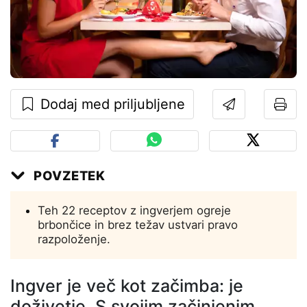
Dodaj med priljubljene
POVZETEK
Teh 22 receptov z ingverjem ogreje
brbončice in brez težav ustvari pravo
razpoloženje.
Ingver je več kot začimba: je
doživetje. S svojim začinjenim