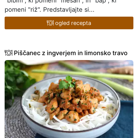
"bibim", ki pomeni "mešan", in "bap", ki
pomeni "riž". Predstavljajte si...
ogled recepta
Piščanec z ingverjem in limonsko travo