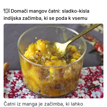
Domači mangov čatni: sladko-kisla
indijska začimba, ki se poda k vsemu
Čatni iz manga je začimba, ki lahko