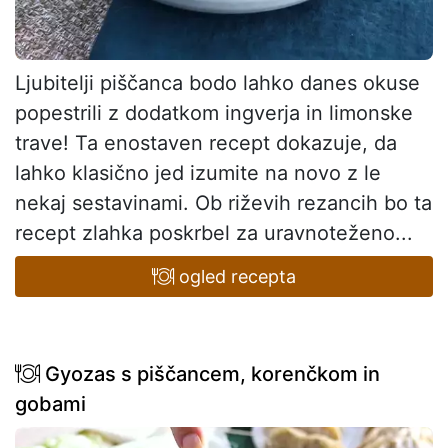
Ljubitelji piščanca bodo lahko danes okuse
popestrili z dodatkom ingverja in limonske
trave! Ta enostaven recept dokazuje, da
lahko klasično jed izumite na novo z le
nekaj sestavinami. Ob riževih rezancih bo ta
recept zlahka poskrbel za uravnoteženo...
ogled recepta
Gyozas s piščancem, korenčkom in
gobami