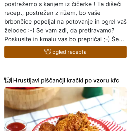
postrežemo s karijem iz čičerke ! Ta dišeči
recept, postrežen z rižem, bo vaše
brbončice popeljal na potovanje in ogrel vaš
želodec :-) Se vam zdi, da pretiravamo?
Poskusite in kmalu vas bo prepričal ;-) Še...
ogled recepta
Hrustljavi piščančji krački po vzoru kfc