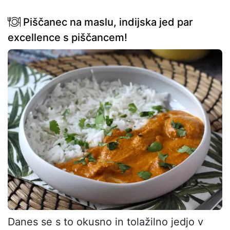
Piščanec na maslu, indijska jed par
excellence s piščancem!
Danes se s to okusno in tolažilno jedjo v