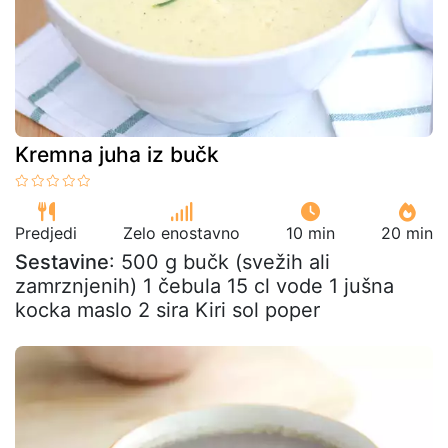
Kremna juha iz bučk
Predjedi
Zelo enostavno
10 min
20 min
Sestavine
: 500 g bučk (svežih ali
zamrznjenih) 1 čebula 15 cl vode 1 jušna
kocka maslo 2 sira Kiri sol poper