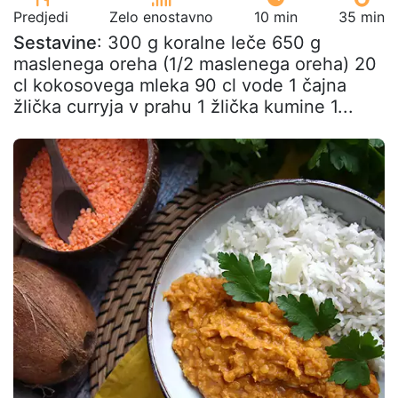
Predjedi
Zelo enostavno
10 min
35 min
Sestavine
: 300 g koralne leče 650 g
maslenega oreha (1/2 maslenega oreha) 20
cl kokosovega mleka 90 cl vode 1 čajna
žlička curryja v prahu 1 žlička kumine 1...