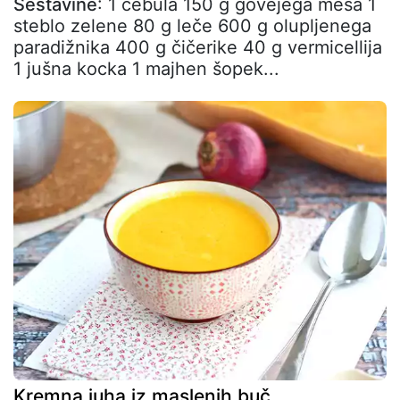
Sestavine
: 1 čebula 150 g govejega mesa 1
steblo zelene 80 g leče 600 g olupljenega
paradižnika 400 g čičerike 40 g vermicellija
1 jušna kocka 1 majhen šopek...
Kremna juha iz maslenih buč