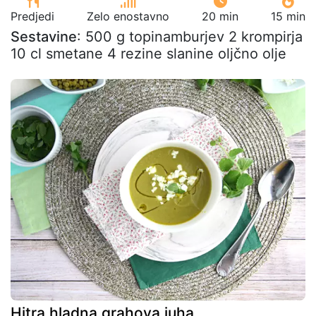
Predjedi
Zelo enostavno
20 min
15 min
Sestavine
: 500 g topinamburjev 2 krompirja
10 cl smetane 4 rezine slanine oljčno olje
Hitra hladna grahova juha