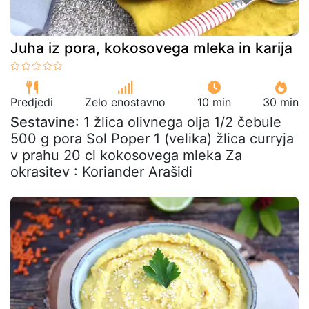
Juha iz pora, kokosovega mleka in karija
Predjedi
Zelo enostavno
10 min
30 min
Sestavine
: 1 žlica olivnega olja 1/2 čebule
500 g pora Sol Poper 1 (velika) žlica curryja
v prahu 20 cl kokosovega mleka Za
okrasitev : Koriander Arašidi