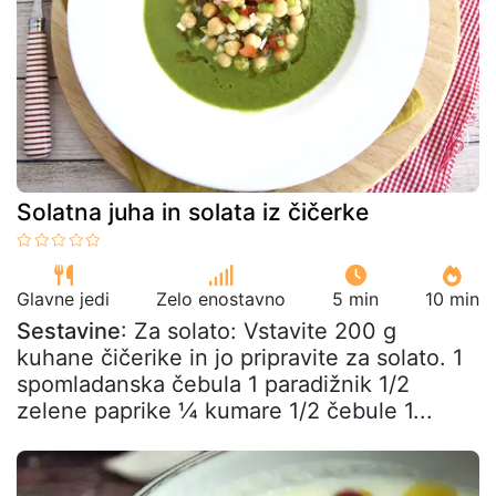
Solatna juha in solata iz čičerke
Glavne jedi
Zelo enostavno
5 min
10 min
Sestavine
: Za solato: Vstavite 200 g
kuhane čičerike in jo pripravite za solato. 1
spomladanska čebula 1 paradižnik 1/2
zelene paprike ¼ kumare 1/2 čebule 1...