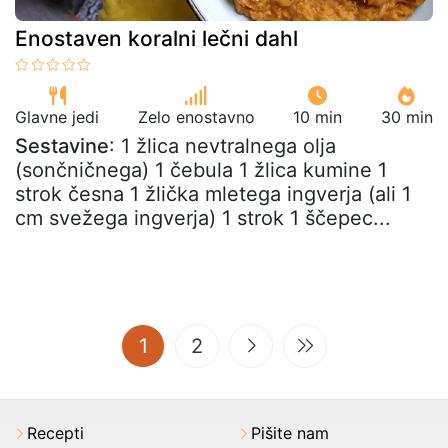
Enostaven koralni lečni dahl
Glavne jedi
Zelo enostavno
10 min
30 min
Sestavine
: 1 žlica nevtralnega olja
(sončničnega) 1 čebula 1 žlica kumine 1
strok česna 1 žlička mletega ingverja (ali 1
cm svežega ingverja) 1 strok 1 ščepec...
(current)
1
2
Recepti
Pišite nam