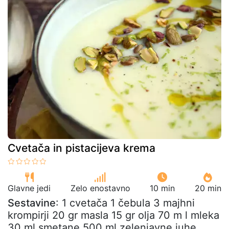
Cvetača in pistacijeva krema
Glavne jedi
Zelo enostavno
10 min
20 min
Sestavine
: 1 cvetača 1 čebula 3 majhni
krompirji 20 gr masla 15 gr olja 70 m l mleka
30 ml smetane 500 ml zelenjavne juhe