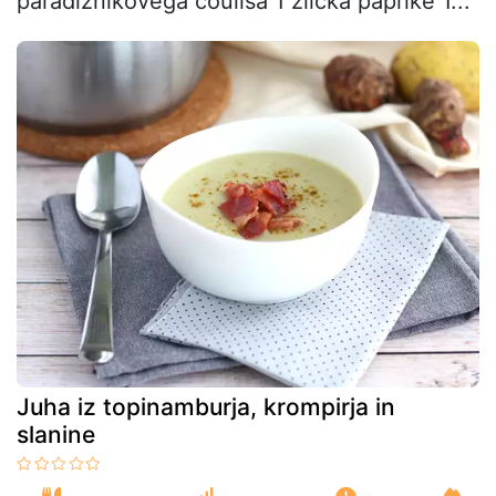
paradižnikovega coulisa 1 žlička paprike 1...
Juha iz topinamburja, krompirja in
slanine