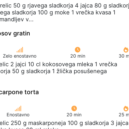
relic 50 g rjavega sladkorja 4 jajca 80 g sladkor
evega sladkorja 100 g moke 1 vrečka kvasa 1
mandljev v...
osov gratin
Zelo enostavno
20 min
30 m
elic 2 jajci 10 cl kokosovega mleka 1 vrečka
korja 50 g sladkorja 1 žlička posušenega
carpone torta
Enostavno
20 min
25 m
elic 250 g maskarponeja 100 g sladkorja 3 jajca