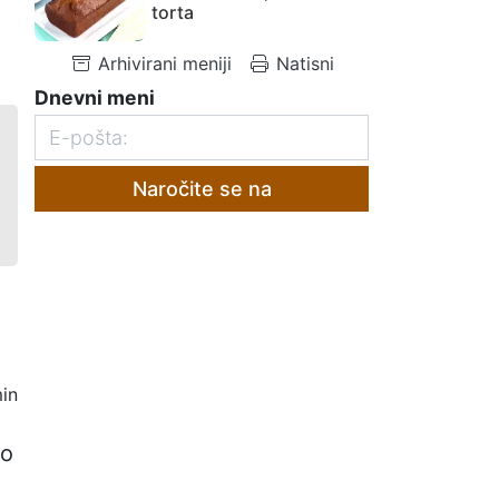
torta
Arhivirani meniji
Natisni
Dnevni meni
Naročite se na
in
lo