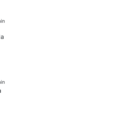
in
la
in
a