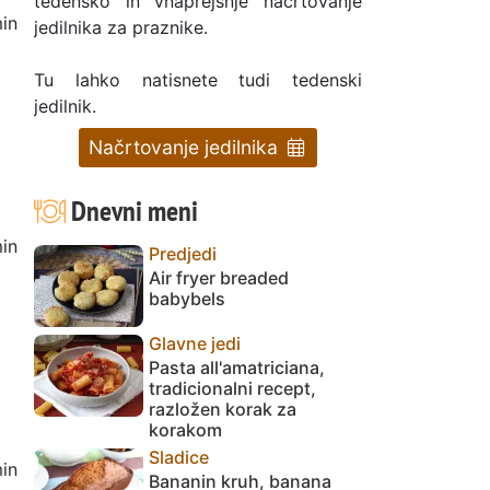
tedensko in vnaprejšnje načrtovanje
in
jedilnika za praznike.
g
Tu lahko natisnete tudi tedenski
jedilnik.
Načrtovanje jedilnika
Dnevni meni
in
Predjedi
Air fryer breaded
babybels
Glavne jedi
Pasta all'amatriciana,
tradicionalni recept,
razložen korak za
korakom
Sladice
in
Bananin kruh, banana