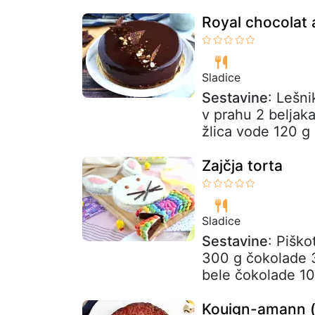
Royal chocolat a
Sladice
Sestavine
: Lešni
v prahu 2 beljaka
žlica vode 120 g 
Zajčja torta
Sladice
Sestavine
: Piško
300 g čokolade 3
bele čokolade 10
Kouign-amann (