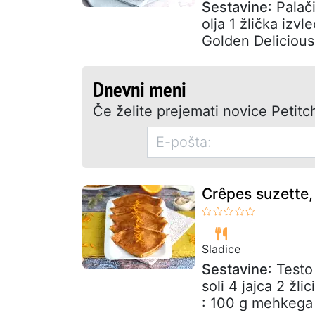
Sestavine
: Palač
olja 1 žlička izvl
Golden Delicious 2
Dnevni meni
Če želite prejemati novice Petitch
Crêpes suzette, 
Sladice
Sestavine
: Testo
soli 4 jajca 2 žl
: 100 g mehkega 