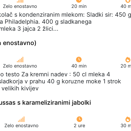
Zelo enostavno
20 min
40 m
 kolač s kondenziranim mlekom: Sladki sir: 450 
ipa Philadelphia. 400 g sladkanega
eka 3 jajca 2 žlici...
 in enostavno)
Zelo enostavno
40 min
20 m
ko testo Za kremni nadev : 50 cl mleka 4
sladkorja v prahu 40 g koruzne moke 1 strok
 velikih kivijev
ssas s karameliziranimi jabolki
Zelo enostavno
2 ure
30 m