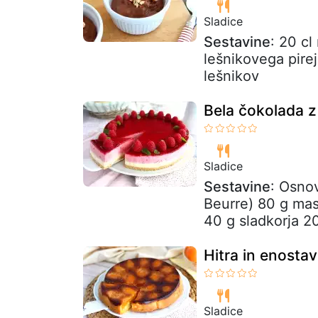
Sladice
Sestavine
: 20 cl
lešnikovega pirej
lešnikov
Bela čokolada z
Sladice
Sestavine
: Osnov
Beurre) 80 g mas
40 g sladkorja 20 
Hitra in enosta
Sladice