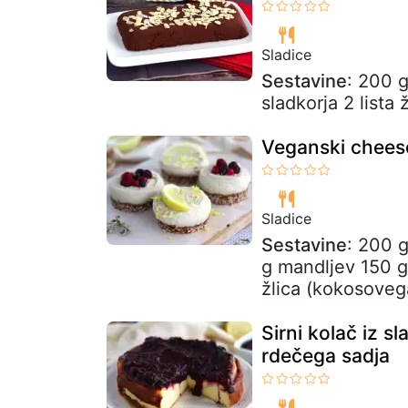
Sladice
Sestavine
: 200 
sladkorja 2 lista
Veganski cheese
Sladice
Sestavine
: 200 g
g mandljev 150 g
žlica (kokosovega
Sirni kolač iz 
rdečega sadja