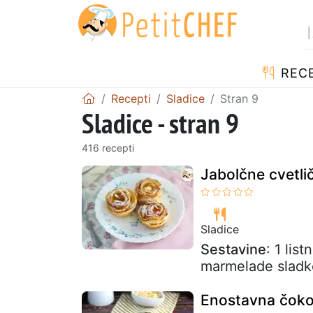
RECE
Recepti
Sladice
Stran 9
Sladice - stran 9
416 recepti
Jabolčne cvetlič
Sladice
Sestavine
: 1 lis
marmelade sladk
Enostavna čoko