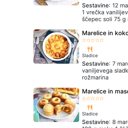
Sestavine
: 12 ma
1 vrečka vanilij
ščepec soli 75 g 
Marelice in kok
Sladice
Sestavine
: 7 mar
vaniljevega slad
rožmarina
Marelice in mas
Sladice
Sestavine
: 8 mar