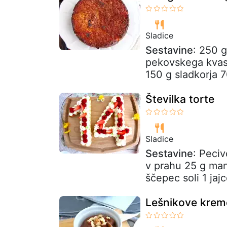
Sladice
Sestavine
: 250 g
pekovskega kvas
150 g sladkorja 7
Številka torte
Sladice
Sestavine
: Peci
v prahu 25 g man
ščepec soli 1 jaj
Lešnikove kreme