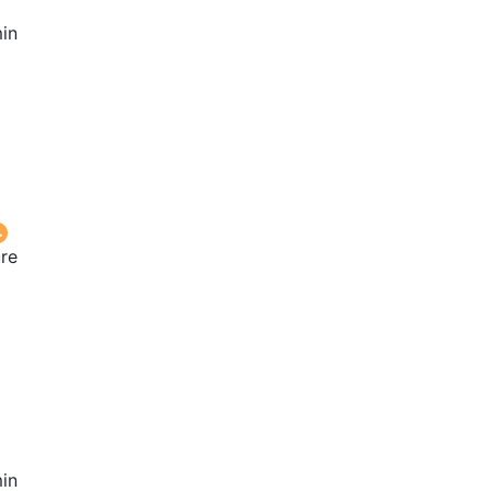
in
ure
in