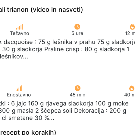
li trianon (video in nasveti)
Težavno
5 ure
12 m
k dacquoise : 75 g lešnika v prahu 75 g sladkorj
 30 g sladkorja Praline crisp : 80 g sladkorja 1
lešnikov...
Enostavno
45 min
40 m
tki : 6 jajc 160 g rjavega sladkorja 100 g moke
00 g masla 2 ščepca soli Dekoracija : 200 g
 cl smetane 30 %...
recept po korakih)