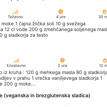
Težavno
4 ure
30 m
 moke 1 čajna žlička soli 10 g svežega
a 12 cl vode 200 g zmehčanega soljenega mas
0 g sladkorja za testo
Enostavno
2 ure
12 m
vo iz kruha : 120 g mehkega masla 80 g sladkorj
dljev v prahu 1 vrečka vaniljevega sladkorja 1
ce 200 g moke...
 (veganska in brezglutenska sladica)