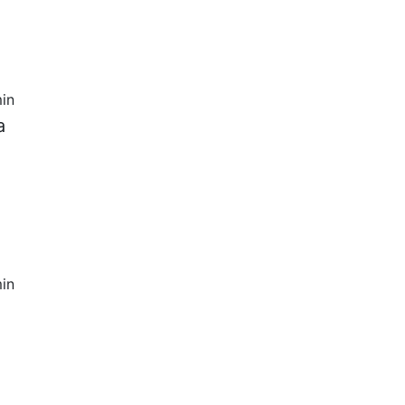
in
a
in