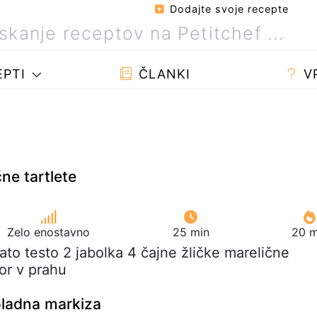
Dodajte svoje recepte
PTI
ČLANKI
V
ne tartlete
Zelo enostavno
25 min
20 m
tnato testo 2 jabolka 4 čajne žličke marelične
or v prahu
ladna markiza