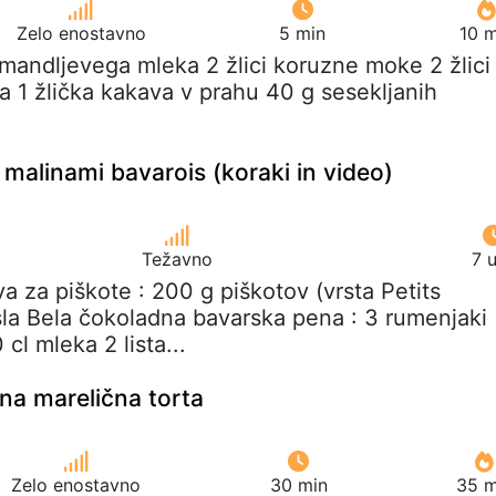
Zelo enostavno
5 min
10 m
 mandljevega mleka 2 žlici koruzne moke 2 žlici
a 1 žlička kakava v prahu 40 g sesekljanih
 malinami bavarois (koraki in video)
Težavno
7 
a za piškote : 200 g piškotov (vrsta Petits
la Bela čokoladna bavarska pena : 3 rumenjaki
cl mleka 2 lista...
vna marelična torta
Zelo enostavno
30 min
35 m