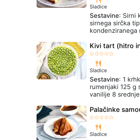
Sladice
Sestavine
: Sirni
sirnega sirčka t
kondenziranega ml
Kivi tart (hitro
Sladice
Sestavine
: 1 krh
rumenjaki 125 g 
vanilije 8 srednje
Palačinke samou
Sladice