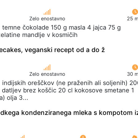
Zelo enostavno
25 m
g temne čokolade 150 g masla 4 jajca 75 g
 želatine mandlje v kosmičih
cakes, veganski recept od a do ž
Zelo enostavno
30 m
 indijskih oreščkov (ne praženih ali soljenih) 2
 datljev brez koščic 20 cl kokosove smetane 1
) olja 3...
sladkega kondenziranega mleka s kompotom i