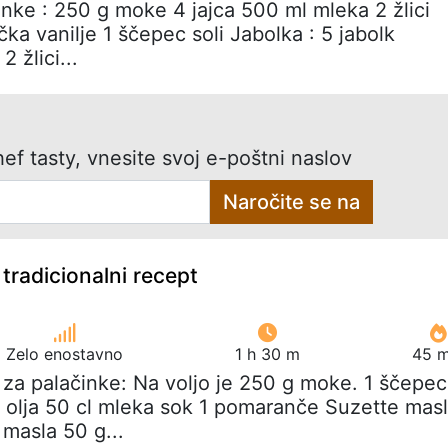
inke : 250 g moke 4 jajca 500 ml mleka 2 žlici
ečka vanilje 1 ščepec soli Jabolka : 5 jabolk
 žlici...
ef tasty, vnesite svoj e-poštni naslov
Naročite se na
tradicionalni recept
Zelo enostavno
1 h 30 m
45 m
 za palačinke: Na voljo je 250 g moke. 1 ščepec
ici olja 50 cl mleka sok 1 pomaranče Suzette mas
masla 50 g...